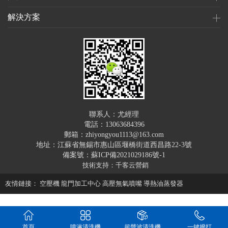
解決方案
聯系人：尤經理
電話：13063684396
郵箱：zhiyongyou1113@163.com
地址：江蘇省無錫市惠山區堰橋街道西昌路22-3號
備案號：蘇ICP備2021029186號-1
技術支持：千客云營銷
友情鏈接：
空壓機
龍門加工中心
高壓無氣噴嘴
導熱油蒸發器
电影色戒
首頁
噴淋清洗機
超聲波清洗機
一鍵撥打