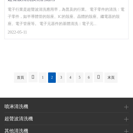
電子行業是超聲波清洗應用早，為普及的行業。 電子零件的清洗：電
子零件，如半導體管的殼座、IC的殼座、晶體的殼座、繼電器的殼
座、電子管座等。 電子元器件的基體清洗：電子元...
2022-05-11


首頁
1
2
3
4
5
6
末頁
噴淋清洗機
超聲波清洗機
其他清洗機