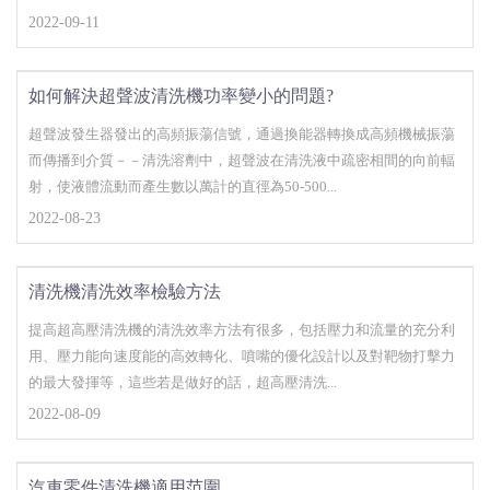
2022-09-11
如何解決超聲波清洗機功率變小的問題?
超聲波發生器發出的高頻振蕩信號，通過換能器轉換成高頻機械振蕩
而傳播到介質－－清洗溶劑中，超聲波在清洗液中疏密相間的向前輻
射，使液體流動而產生數以萬計的直徑為50-500...
2022-08-23
清洗機清洗效率檢驗方法
提高超高壓清洗機的清洗效率方法有很多，包括壓力和流量的充分利
用、壓力能向速度能的高效轉化、噴嘴的優化設計以及對靶物打擊力
的最大發揮等，這些若是做好的話，超高壓清洗...
2022-08-09
汽車零件清洗機適用范圍