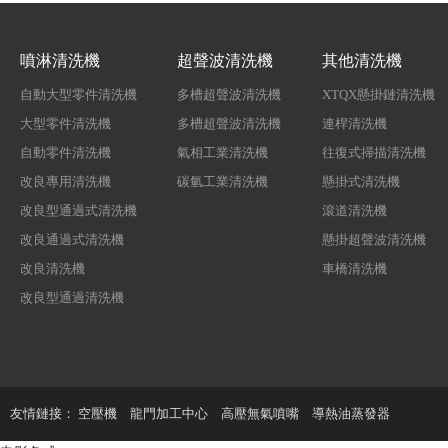
噴淋清洗機
超聲波清洗機
其他清洗機
自動大型零件清洗機
多槽超聲波清洗機
XTQX懸掛鏈清洗機
大型零件清洗機
多槽超聲波清洗機
連桿清洗機
自動零件清洗機
氣相工業清洗機
往復式掃描清洗機
改良專用清洗機
碳氫工業清洗機
懸掛式清洗機
改良型通過式清洗機
滾道清洗機
改良通過式清洗機
懸掛超聲波清洗機
改良清洗機
車橋清洗機
改良型通過清洗機
友情鏈接：
空壓機
龍門加工中心
高壓無氣噴嘴
導熱油蒸發器