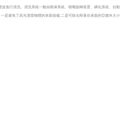
超聲波進行清洗。清洗系統一般由噴淋系統、噴嘴旋轉裝置、磷化系統、自動
，一是避免了高光潔度物體的表面損傷;二是可除去附著在表面的亞微米大小
。