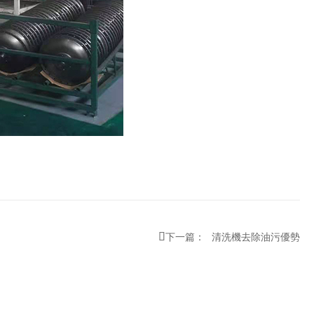

下一篇：
清洗機去除油污優勢