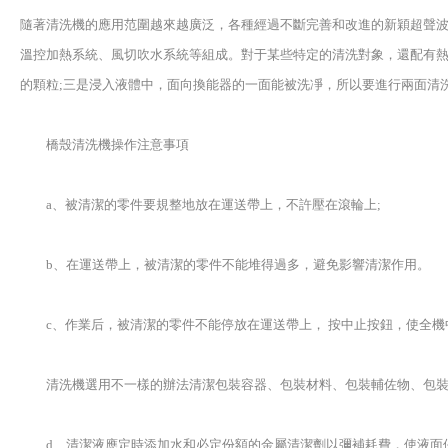
隨著清洗機的應用范圍越來越廣泛，各種經過不斷完善和改進的新穎超聲波
溫控加熱系統、風切吹水系統等組成。對于某些特定的清洗對象，還配有熱
的顆粒;三是浸入液體中，面向換能器的一面能被洗凈，所以要進行兩面清
橋殼清洗機操作注意事項
a、被清潔的零件要規整地放在運送帶上，不許壓在滾輪上;
b、在運送帶上，被清潔的零件不能堆得過多，避免影響清潔作用。
c、作業后，被清潔的零件不能停放在運送帶上， 按中止按鈕，使全機
清洗機選用不一樣的辦法清潔包裝容器、包裝材料、包裝輔佐物、包裝
d、清潔液應定時添加水和必定份額的金屬清潔劑以彌補耗費，使液面保