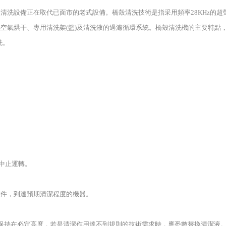
清洗設備正在取代已面市的老式設備。橋殼清洗技術是指采用頻率28KHz的
空氣烘干、專用清洗架(籃)及清洗液的過濾循環系統。橋殼清洗機的主要特點
洗。
中止運轉。
件，到達預期清潔程度的機器。
持在必定高度，若是清潔作用達不到規則的技術需求時，應悉數替換清潔液