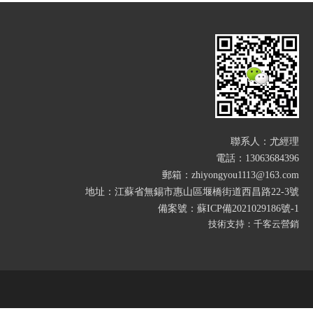
聯系人：尤經理
電話：13063684396
郵箱：zhiyongyou1113@163.com
地址：江蘇省無錫市惠山區堰橋街道西昌路22-3號
備案號：蘇ICP備2021029186號-1
技術支持：千客云營銷